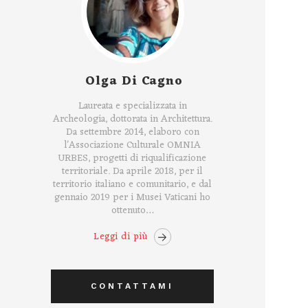
Olga Di Cagno
Laureata e specializzata in
Archeologia, dottorata in Architettura.
Da settembre 2014, elaboro con
l'Associazione Culturale OMNIA
URBES, progetti di riqualificazione
territoriale. Da aprile 2018, per il
territorio italiano e comunitario, e dal
gennaio 2019 per i Musei Vaticani ho
ottenuto…
Leggi di più
CONTATTAMI