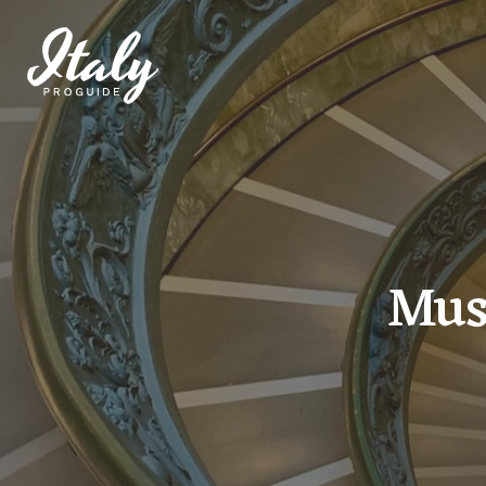
IL PROGETTO
DESTINAZIONI
Muse
GUIDE
POI
TICKETS
EVENTI E MOSTRE